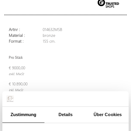
Artnr :
014632MSB
Material :
bronze
Format :
155 cm.
Pro Stück
€ 9000,00
exkl. MwSt
€ 10.890,00
inkl. MwSt
In den Warenkorb legen
Zustimmung
Details
Über Cookies