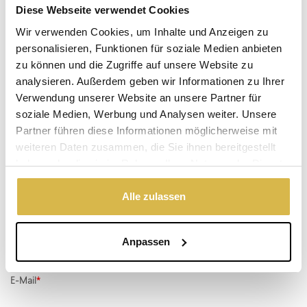
Warum Bronze?
Diese Webseite verwendet Cookies
Echte Bronze ist wertvoll, warm und zeitlos!
Wir verwenden Cookies, um Inhalte und Anzeigen zu
Vorrätig
personalisieren, Funktionen für soziale Medien anbieten
(Lieferzeit 2-3 Werktagen)
zu können und die Zugriffe auf unsere Website zu
analysieren. Außerdem geben wir Informationen zu Ihrer
Der angegebene Preis ist inkl.
Versandkosten
.
Verwendung unserer Website an unsere Partner für
Garantie: 1 Jahr
soziale Medien, Werbung und Analysen weiter. Unsere
Partner führen diese Informationen möglicherweise mit
Nicht zufrieden, Geld zurück
weiteren Daten zusammen, die Sie ihnen bereitgestellt
haben oder die sie im Rahmen Ihrer Nutzung der Dienste
gesammelt haben.
Haben Sie eine Frage zu diesem
Alle zulassen
Produkt?
Vorname, Familienname
Anpassen
E-Mail