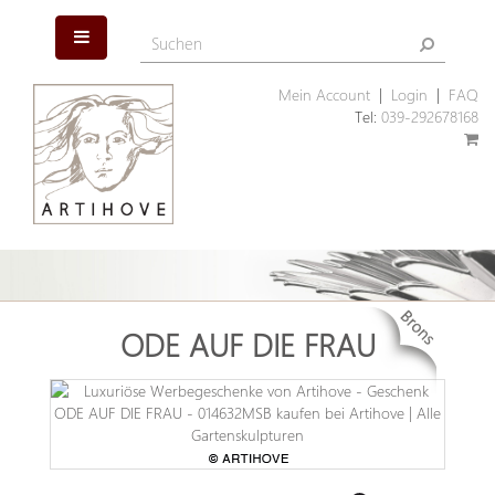
Mein Account
|
Login
|
FAQ
Tel:
039-292678168
ODE AUF DIE FRAU