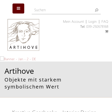
Mein Account
|
Login
|
FAQ
Tel:
039-292678168
Artihove
Objekte mit starkem
symbolischem Wert