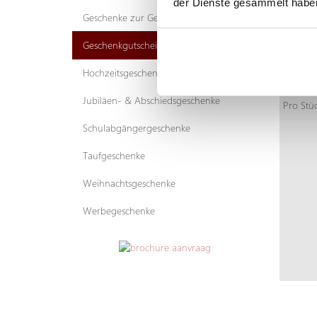
der Dienste gesammelt habe
Geschenke zur Geburt
Geschenkgutschein
GESC
Hochzeitsgeschenke
Mehr In
Jubiläen- & Abschiedsgeschenke
Pro Stü
Schulabgängergeschenke
Taufgeschenke
Weihnachtsgeschenke
Werbegeschenke