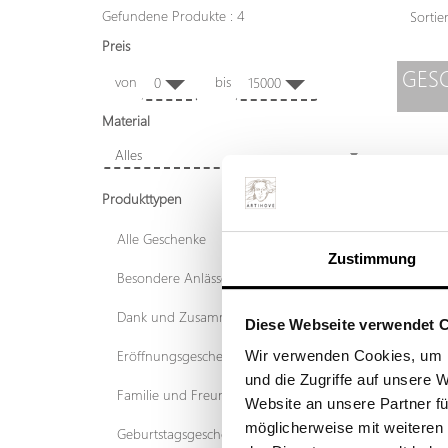
Gefundene Produkte : 4
Sorti
Preis
GES
von
bis
0
15000
Material
Alles
Produkttypen
Alle Geschenke
Zustimmung
Besondere Anlässe
Dank und Zusammenarbeit
Diese Webseite verwendet 
Wir verwenden Cookies, um I
Eröffnungsgeschenke
und die Zugriffe auf unsere 
Familie und Freunde
Website an unsere Partner fü
möglicherweise mit weiteren
Geburtstagsgeschenke