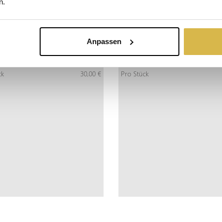
n.
Anpassen
HENKGUTSCHEIN 30 EURO
GESCHENKGUTSCHEIN 40
fo
Jetzt bestellen
inkl. MwSt:
Mehr Info
Jetzt bestellen
in
ck
30,00 €
Pro Stück