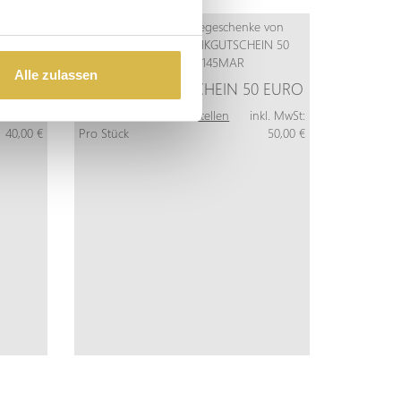
Alle zulassen
 EURO
GESCHENKGUTSCHEIN 50 EURO
kl. MwSt:
Mehr Info
Jetzt bestellen
inkl. MwSt:
40,00 €
Pro Stück
50,00 €