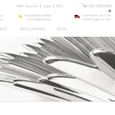
Mein Account
|
Login
|
FAQ
Tel:
039-292678168
ung
Personalisierte kreative
In der Woche vor 13 Uhr
uro
Geschäftsgeschenke
bestellt morgen im Haus.
UNST
BROSCHÜREN
BLOG