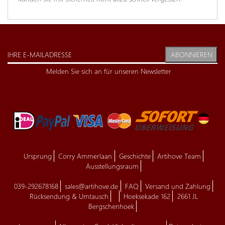
ABONNIEREN
Melden Sie sich an für unseren Newsletter
Ursprung
Corry Ammerlaan
Geschichte
Artihove Team
Ausstellungsraum
039-292678168
sales@artihove.de
FAQ
Versand und Zahlung
Rücksendung & Umtausch
Hoeksekade 162
2661 JL
Bergschenhoek