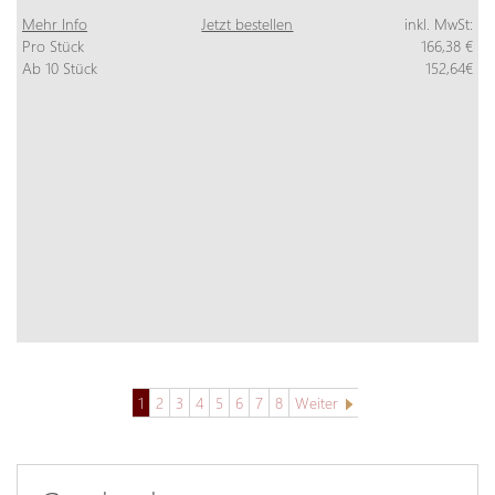
Mehr Info
Jetzt bestellen
inkl. MwSt:
Pro Stück
166,38 €
Ab 10 Stück
152,64€
1
2
3
4
5
6
7
8
Weiter