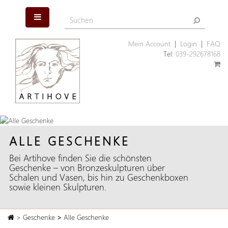
Mein Account
|
Login
|
FAQ
Tel:
039-292678168
ALLE GESCHENKE
Bei Artihove finden Sie die schönsten
Geschenke – von Bronzeskulpturen über
Schalen und Vasen, bis hin zu Geschenkboxen
sowie kleinen Skulpturen.
>
Geschenke
>
Alle Geschenke