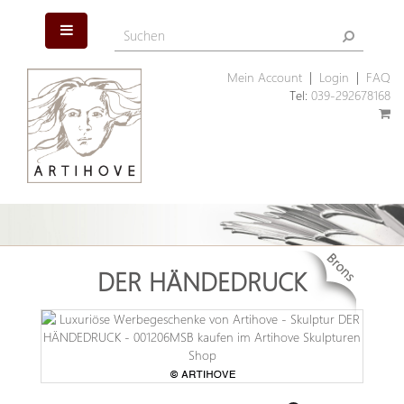
Mein Account
|
Login
|
FAQ
Tel:
039-292678168
DER HÄNDEDRUCK