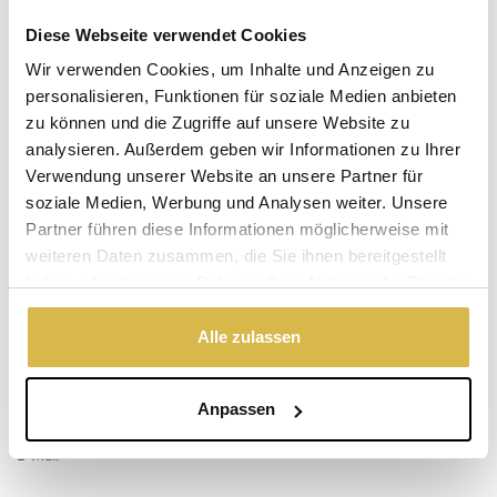
Warum Bronze?
Diese Webseite verwendet Cookies
Echte Bronze ist wertvoll, warm und zeitlos!
Wir verwenden Cookies, um Inhalte und Anzeigen zu
Vorrätig
personalisieren, Funktionen für soziale Medien anbieten
(Lieferzeit 2-3 Werktagen)
zu können und die Zugriffe auf unsere Website zu
Der angegebene Preis ist inkl.
Versandkosten
.
analysieren. Außerdem geben wir Informationen zu Ihrer
Garantie: 1 Jahr
Verwendung unserer Website an unsere Partner für
soziale Medien, Werbung und Analysen weiter. Unsere
Nicht zufrieden, Geld zurück
Partner führen diese Informationen möglicherweise mit
weiteren Daten zusammen, die Sie ihnen bereitgestellt
haben oder die sie im Rahmen Ihrer Nutzung der Dienste
Haben Sie eine Frage zu diesem
gesammelt haben.
Produkt?
Alle zulassen
Vorname, Familienname
Anpassen
E-Mail