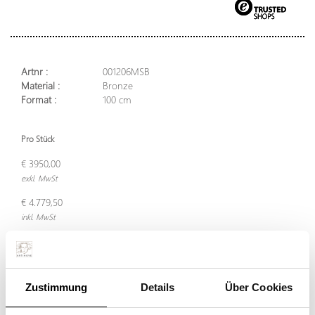
Artnr :
001206MSB
Material :
Bronze
Format :
100 cm
Pro Stück
€ 3950,00
exkl. MwSt
€ 4.779,50
inkl. MwSt
In den Warenkorb legen
Zustimmung
Details
Über Cookies