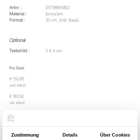
Artnr :
017198MSBQ
Material :
bronziert
Format :
33 cm. (inkl. Basis)
Optional
Textschild :
5 X 4 cm.
Pro Stück
€ 152,00
exkl. MwSt
€ 183,92
inkl. MwSt
In den Warenkorb legen
Zustimmung
Details
Über Cookies