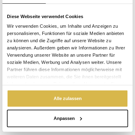
Warum Bronze?
Echte Bronze ist wertvoll, warm und zeitlos!
Diese Webseite verwendet Cookies
Wir verwenden Cookies, um Inhalte und Anzeigen zu
Vorrätig
personalisieren, Funktionen für soziale Medien anbieten
(Lieferzeit 2-3 Werktagen)
zu können und die Zugriffe auf unsere Website zu
Der angegebene Preis ist inkl.
Versandkosten
.
analysieren. Außerdem geben wir Informationen zu Ihrer
Garantie: 1 Jahr
Verwendung unserer Website an unsere Partner für
soziale Medien, Werbung und Analysen weiter. Unsere
Nicht zufrieden, Geld zurück
Partner führen diese Informationen möglicherweise mit
weiteren Daten zusammen, die Sie ihnen bereitgestellt
haben oder die sie im Rahmen Ihrer Nutzung der Dienste
Haben Sie eine Frage zu diesem
gesammelt haben.
Produkt?
Alle zulassen
Vorname, Familienname
Anpassen
E-Mail