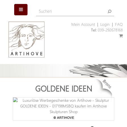
Mein Account
|
Login
|
FAQ
Tel:
039-292678168
GOLDENE IDEEN