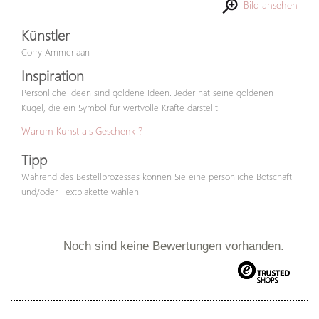
Bild ansehen
Künstler
Corry Ammerlaan
Inspiration
Persönliche Ideen sind goldene Ideen. Jeder hat seine goldenen
Kugel, die ein Symbol für wertvolle Kräfte darstellt.
Warum Kunst als Geschenk ?
Tipp
Während des Bestellprozesses können Sie eine persönliche Botschaft
und/oder Textplakette wählen.
Noch sind keine Bewertungen vorhanden.