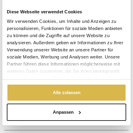
Diese Webseite verwendet Cookies
Warum Bronze?
Wir verwenden Cookies, um Inhalte und Anzeigen zu
Echte Bronze ist wertvoll, warm und zeitlos!
personalisieren, Funktionen für soziale Medien anbieten
Vorrätig
zu können und die Zugriffe auf unsere Website zu
(Lieferzeit 2-3 Werktagen)
analysieren. Außerdem geben wir Informationen zu Ihrer
Verwendung unserer Website an unsere Partner für
Der angegebene Preis ist inkl.
Versandkosten
.
soziale Medien, Werbung und Analysen weiter. Unsere
Garantie: 1 Jahr
Partner führen diese Informationen möglicherweise mit
weiteren Daten zusammen, die Sie ihnen bereitgestellt
Nicht zufrieden, Geld zurück
haben oder die sie im Rahmen Ihrer Nutzung der Dienste
gesammelt haben.
Alle zulassen
Haben Sie eine Frage zu diesem
Produkt?
Anpassen
Vorname, Familienname