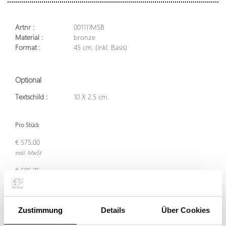
Artnr :
001111MSB
Material :
bronze
Format :
45 cm. (inkl. Basis)
Optional
Textschild :
10 X 2.5 cm.
Pro Stück
€ 575,00
exkl. MwSt
€ 695,75
inkl. MwSt
Zustimmung
Details
Über Cookies
In den Warenkorb legen