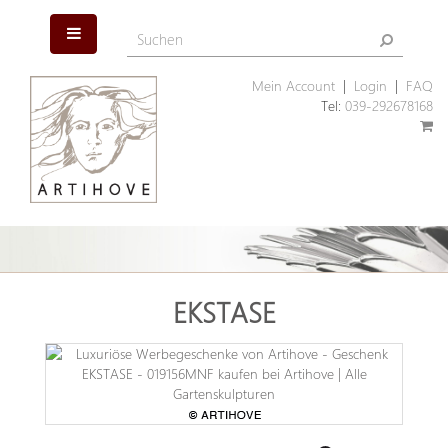
Mein Account
|
Login
|
FAQ
Tel:
039-292678168
EKSTASE