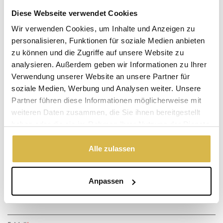
Diese Webseite verwendet Cookies
In den Warenkorb legen
Wir verwenden Cookies, um Inhalte und Anzeigen zu
personalisieren, Funktionen für soziale Medien anbieten
zu können und die Zugriffe auf unsere Website zu
Vorrätig
analysieren. Außerdem geben wir Informationen zu Ihrer
(Lieferzeit 2-3 Werktagen)
Verwendung unserer Website an unsere Partner für
Der angegebene Preis ist inkl.
Versandkosten
.
soziale Medien, Werbung und Analysen weiter. Unsere
Garantie: 1 Jahr
Partner führen diese Informationen möglicherweise mit
weiteren Daten zusammen, die Sie ihnen bereitgestellt
Nicht zufrieden, Geld zurück
haben oder die sie im Rahmen Ihrer Nutzung der Dienste
gesammelt haben.
Alle zulassen
Haben Sie eine Frage zu diesem
Produkt?
Anpassen
Vorname, Familienname