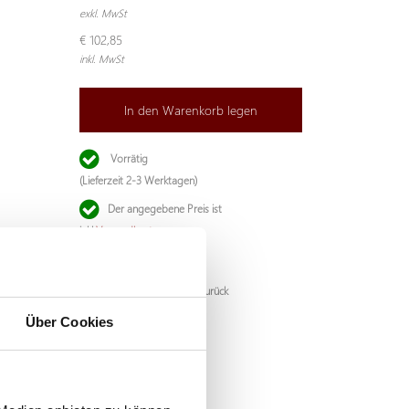
exkl. MwSt
€ 102,85
inkl. MwSt
In den Warenkorb legen
Vorrätig
(Lieferzeit 2-3 Werktagen)
Der angegebene Preis ist
inkl.
Versandkosten
.
Garantie: 1 Jahr
Nicht zufrieden, Geld zurück
Über Cookies