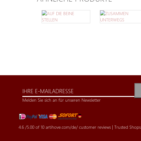
Melden Sie sich an für unseren Newsletter
4.6
/
5.00
of
10
artihove.com/de/ customer reviews | Trusted Shops