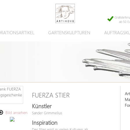
Gratisliefer
ab 50 E
RATIONSARTIKEL
GARTENSKULPTUREN
AUFTRAGSK
Art
FUERZA STIER
Mat
Künstler
Fo
Bild ansehen
Sander Grimmelius
Inspiration
Der Stier wird in vielen Kulturen als