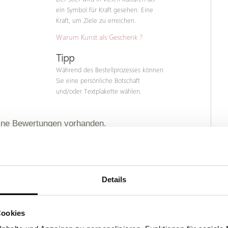
ein Symbol für Kraft gesehen. Eine
Kraft, um Ziele zu erreichen.
Warum Kunst als Geschenk ?
Tipp
Während des Bestellprozesses können
Sie eine persönliche Botschaft
und/oder Textplakette wählen.
ine Bewertungen vorhanden.
Details
Cookies
sem Produkt?