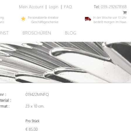
Mein Account
|
Login
|
FAQ
Tel:
039-292678168
ung
Personalisierte kreative
In der Woche vor 13 Uhr
uro
Geschäftsgeschenke
bestellt morgen im Haus.
UNST
BROSCHÜREN
BLOG
nr :
019422MNFQ
erial :
rmat :
23 x 10 cm.
Pro Stück
€ 85,00