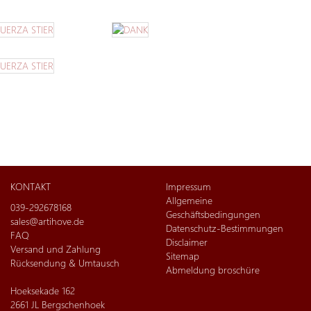
KONTAKT
Impressum
Allgemeine
039-292678168
Geschäftsbedingungen
sales@artihove.de
Datenschutz-Bestimmungen
FAQ
Disclaimer
Versand und Zahlung
Sitemap
Rücksendung & Umtausch
Abmeldung broschüre
Hoeksekade 162
2661 JL Bergschenhoek