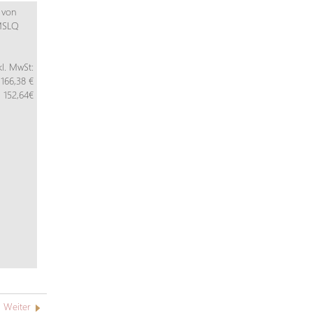
kl. MwSt:
166,38 €
152,64€
Weiter