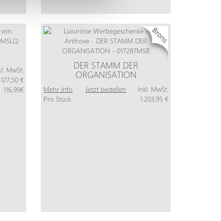
DER STAMM DER
kl. MwSt:
ORGANISATION
127,50 €
Mehr Info
Jetzt bestellen
inkl. MwSt:
116,99€
Pro Stück
1.203,95 €