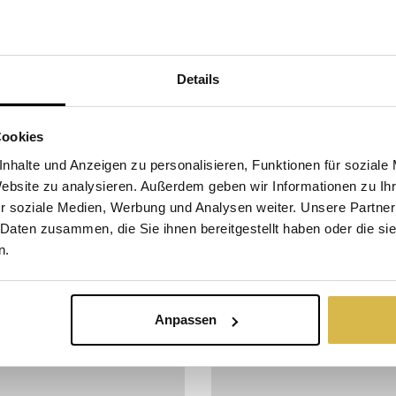
Details
Cookies
ER GOLDENE SCHRITT
VERBUNDEN DURC
nhalte und Anzeigen zu personalisieren, Funktionen für soziale
LEIDENSCHAFT
fo
Jetzt bestellen
inkl. MwSt:
Website zu analysieren. Außerdem geben wir Informationen zu I
Mehr Info
Jetzt bestellen
in
ck
93,78 €
r soziale Medien, Werbung und Analysen weiter. Unsere Partner
Pro Stück
tück
86,03€
 Daten zusammen, die Sie ihnen bereitgestellt haben oder die s
n.
Anpassen