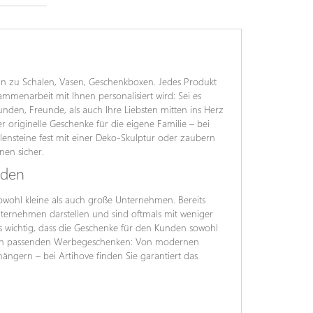
hin zu Schalen, Vasen, Geschenkboxen. Jedes Produkt
ammenarbeit mit Ihnen personalisiert wird: Sei es
den, Freunde, als auch Ihre Liebsten mitten ins Herz
 originelle Geschenke für die eigene Familie – bei
ilensteine fest mit einer Deko-Skulptur oder zaubern
nen sicher.
nden
wohl kleine als auch große Unternehmen. Bereits
ernehmen darstellen und sind oftmals mit weniger
es wichtig, dass die Geschenke für den Kunden sowohl
hl an passenden Werbegeschenken: Von modernen
hängern – bei Artihove finden Sie garantiert das