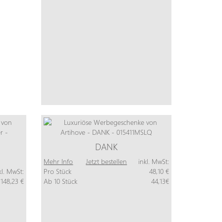
DANK
Mehr Info
Jetzt bestellen
inkl. MwSt:
kl. MwSt:
Pro Stück
48,10 €
148,23 €
Ab 10 Stück
44,13€