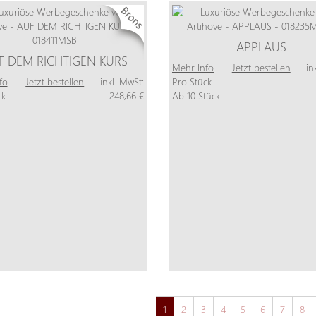
APPLAUS
F DEM RICHTIGEN KURS
Mehr Info
Jetzt bestellen
in
fo
Jetzt bestellen
inkl. MwSt:
Pro Stück
ck
248,66 €
Ab 10 Stück
1
2
3
4
5
6
7
8