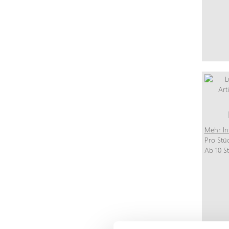
Mehr In
Pro Stü
Ab 10 S