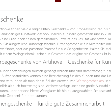
schenke
rtihove finden Sie die originellsten Geschenke – von Bronzeskulpturen bis 
in einzigartiges Kunstwerk, das von unseren Künstlern geschaffen und in Zus
 eine Gravur oder einen gemeinsamen Entwurf, das Resultat wird sowohl Kun
en. Ob ausgefallene Kundengeschenke, Firmengeschenke für Mitarbeiter oder
ove findet jeder das passende Präsent für alle Gelegenheiten. Halten Sie Me
it einem Weingeschenk Lächeln in Gesichter, das originellste Geschenk ist Ih
begeschenke von Artihove – Geschenke für Ku
Kundenbeziehungen müssen gepflegt werden und sind damit wichtig für so
e Aufmerksamkeiten können eine Bereicherung für den Kunden und das Unt
and verbunden als man denkt. Bei der Auswahl von
Werbegeschenken
ist 
nlich als auch hochwertig sind. Artihove verfügt über eine große Auswa
turen, über personalisierte Weingläser bis hin zu ausgewählten Schlüsselan
nde Geschenk für Ihren Kunden.
mengeschenke – für die gute Zusammenarbeit