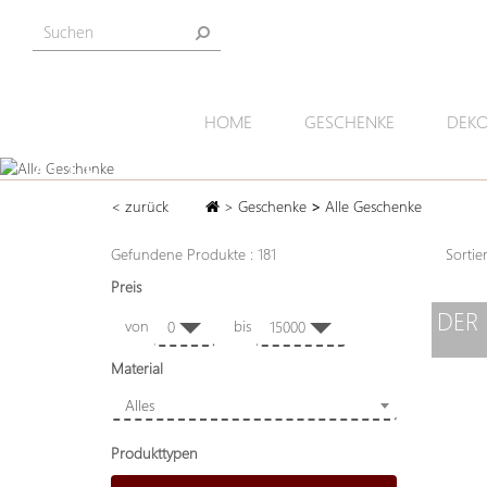
HOME
GESCHENKE
DEKO
ALLE GESCHENKE
< zurück
>
Geschenke
>
Alle Geschenke
Bei Artihove finden Sie die schönsten
Geschenke – von Bronzeskulpturen über
Schalen und Vasen, bis hin zu Geschenkboxen
Gefundene Produkte : 181
Sorti
sowie kleinen Skulpturen.
Preis
DER
von
bis
0
15000
Material
Alles
Produkttypen