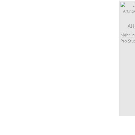
AU
Mehr In
Pro Stü