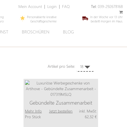
Mein Account
|
Login
|
FAQ
Tel:
039-292678168
ung
Personalisierte kreative
In der Woche vor 13 Uhr
uro
Geschäftsgeschenke
bestellt morgen im Haus.
UNST
BROSCHÜREN
BLOG
Artikel pro Seite:
18
Gebündelte Zusammenarbeit
Mehr Info
Jetzt bestellen
inkl. MwSt:
Pro Stück
62,32 €