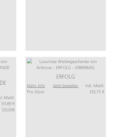
ERFOLG
DE
Mehr Info
Jetzt bestellen
inkl. MwSt:
Pro Stück
332,75 €
kl. MwSt:
131,89 €
120,03€