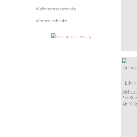
Weihnachtsgeschenke
Werbegeschenke
EIN
Mehr In
Pro Stü
Ab 10 S