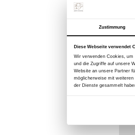
Zustimmung
Diese Webseite verwendet 
D
Wir verwenden Cookies, um I
Mehr In
und die Zugriffe auf unsere 
Pro Stü
Website an unsere Partner fü
Ab 10 S
möglicherweise mit weiteren
der Dienste gesammelt habe