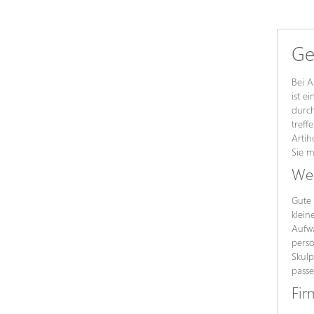
Ge
Bei A
ist e
durch
treff
Artih
Sie m
Wer
Gute 
klein
Aufw
persö
Skulp
passe
Fir