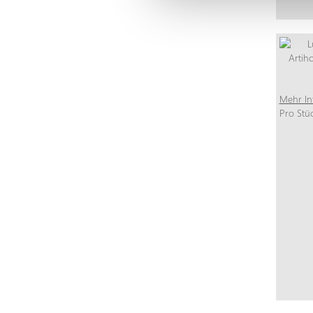
Mehr In
Pro Stü