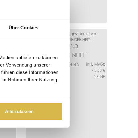
Über Cookies
H
VERBUNDENHEIT
 Medien anbieten zu können
Mehr Info
Jetzt bestellen
inkl. MwSt:
hrer Verwendung unserer
kl. MwSt:
Pro Stück
45,38 €
 führen diese Informationen
187,55 €
Ab 10 Stück
40,84€
ie im Rahmen Ihrer Nutzung
Alle zulassen