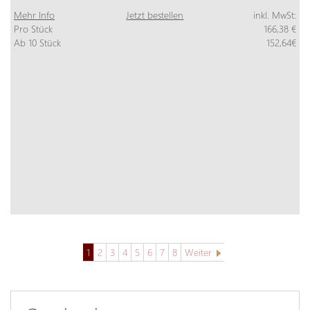
Mehr Info
Jetzt bestellen
inkl. MwSt:
Pro Stück
166,38 €
Ab 10 Stück
152,64€
1
2
3
4
5
6
7
8
Weiter