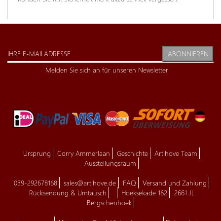
ABONNIEREN
Melden Sie sich an für unseren Newsletter
Ursprung
Corry Ammerlaan
Geschichte
Artihove Team
Ausstellungsraum
039-292678168
sales@artihove.de
FAQ
Versand und Zahlung
Rücksendung & Umtausch
Hoeksekade 162
2661 JL
Bergschenhoek