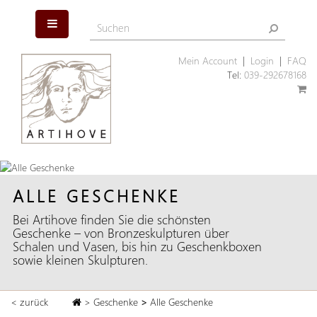
Mein Account
|
Login
|
FAQ
Tel:
039-292678168
ALLE GESCHENKE
Bei Artihove finden Sie die schönsten
Geschenke – von Bronzeskulpturen über
Schalen und Vasen, bis hin zu Geschenkboxen
sowie kleinen Skulpturen.
< zurück
>
Geschenke
>
Alle Geschenke