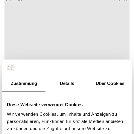
Zustimmung
Details
Über Cookies
FUTURA
Diese Webseite verwendet Cookies
Mehr Info
Jetzt bestellen
inkl. MwSt:
Wir verwenden Cookies, um Inhalte und Anzeigen zu
Pro Stück
816,75 €
personalisieren, Funktionen für soziale Medien anbieten
zu können und die Zugriffe auf unsere Website zu