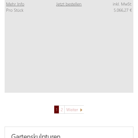
Mehr Info
Jetzt bestellen
inkl. MwSt:
Pro Stück
5.066,27 €
1
2
Weiter
Gartenskulpturen